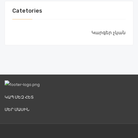
Catetories
Կարգեր չկան
ԿԱՊ ՄԵԶ ՀԵՏ
ՄԵՐ ՄԱՍԻՆ