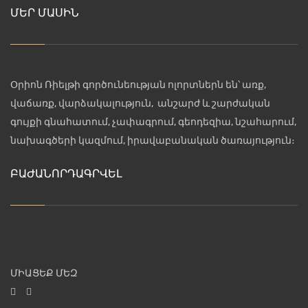
ՄԵՐ ՄԱՍԻՆ
Օրիոն Ռիելթի գործունեության ոլորտներն են՝ առք,
վաճառք, վարձակալություն, անշարժ և շարժական
գույքի գնահատում, չափագրում, գեոդեզիա, նշահարում,
նախագծերի կազմում, իրավաբանական ծառայություն։
ԲԱԺԱՆՈՐԴԱԳՐՎԵԼ
ՄԻԱՑԵՔ ՄԵԶ