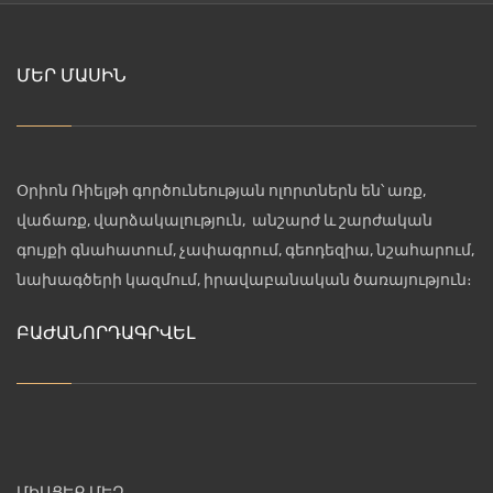
ՄԵՐ ՄԱՍԻՆ
Օրիոն Ռիելթի գործունեության ոլորտներն են՝ առք,
վաճառք, վարձակալություն, անշարժ և շարժական
գույքի գնահատում, չափագրում, գեոդեզիա, նշահարում,
նախագծերի կազմում, իրավաբանական ծառայություն։
ԲԱԺԱՆՈՐԴԱԳՐՎԵԼ
ՄԻԱՑԵՔ ՄԵԶ