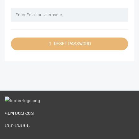
RESET PASSWORD
ԿԱՊ ՄԵԶ ՀԵՏ
ՄԵՐ ՄԱՍԻՆ