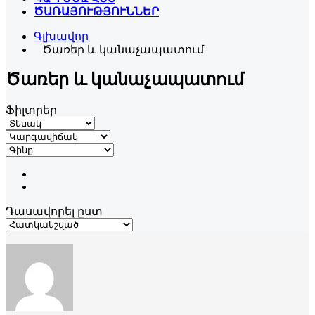
ԾԱՌԱՅՈՒԹՅՈՒՆՆԵՐ
Գլխավոր
Ծառեր և կանաչապատում
Ծառեր և կանաչապատում
Ֆիլտրեր
Դասավորել ըստ