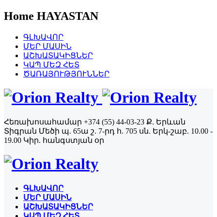
Home HAYASTAN
ԳԼԽԱՎՈՐ
ՄԵՐ ՄԱՍԻՆ
ԱՇԽԱՏԱԿԻՑՆԵՐ
ԿԱՊ ՄԵԶ ՀԵՏ
ԾԱՌԱՅՈՒԹՅՈՒՆՆԵՐ
Հեռախոսահամար
+374 (55) 44-03-23
Ք. Երևան
Տիգրան Մեծի պ. 65ա շ. 7-րդ հ. 705 սն.
Երկ-շաբ. 10.00 -
19.00
Կիր. հանգստյան օր
ԳԼԽԱՎՈՐ
ՄԵՐ ՄԱՍԻՆ
ԱՇԽԱՏԱԿԻՑՆԵՐ
ԿԱՊ ՄԵԶ ՀԵՏ