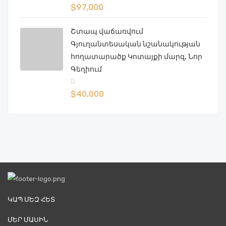
$97,000
Շտապ վաճառվում
Գյուղանտեսական նշանակության
հողատարածք Կոտայքի մարզ, Նոր
Գեղիում
$40,000
ԿԱՊ ՄԵԶ ՀԵՏ
ՄԵՐ ՄԱՍԻՆ