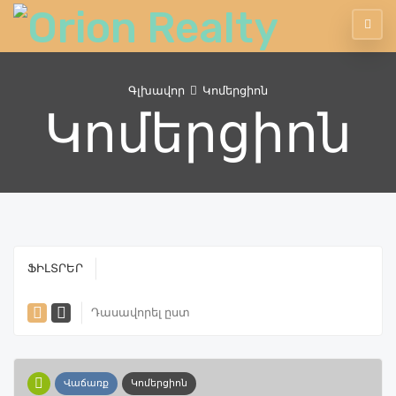
Գլխավոր
Կոմերցիոն
Կոմերցիոն
ՖԻԼՏՐԵՐ
Դասավորել ըստ
Վաճառք
Կոմերցիոն