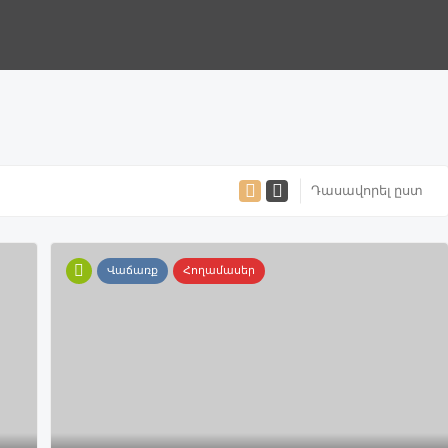
Դասավորել ըստ
Վաճառք
Հողամասեր