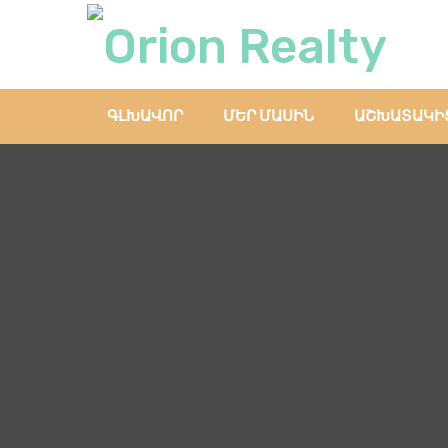
ԳԼԽԱՎՈՐ
ՄԵՐ ՄԱՍԻՆ
ԱՇԽԱՏԱԿԻ