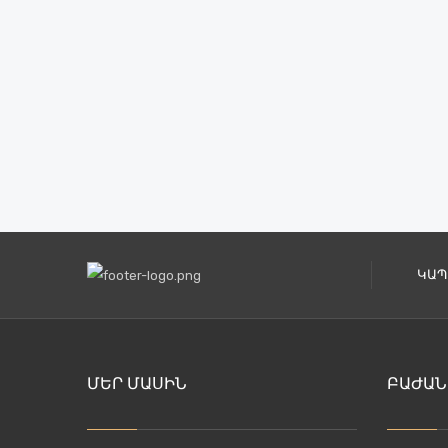
ԿԱՊ
ՄԵՐ ՄԱՍԻՆ
ԲԱԺԱՆ