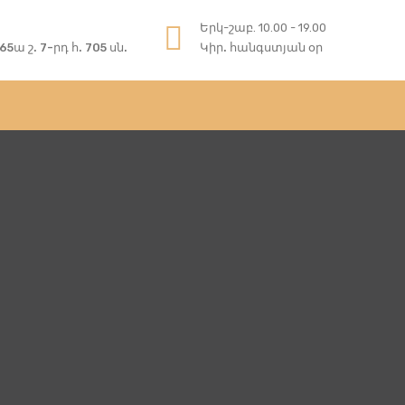
Երկ-շաբ. 10.00 - 19.00
5ա շ. 7-րդ հ. 705 սն.
Կիր. հանգստյան օր