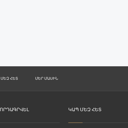
 ՄԵԶ ՀԵՏ
ՄԵՐ ՄԱՍԻՆ
ՈՐԴԱԳՐՎԵԼ
ԿԱՊ ՄԵԶ ՀԵՏ