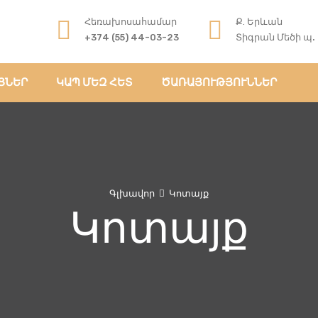
Հեռախոսահամար
Ք. Երևան
+374 (55) 44-03-23
Տիգրան Մեծի պ. 6
ՑՆԵՐ
ԿԱՊ ՄԵԶ ՀԵՏ
ԾԱՌԱՅՈՒԹՅՈՒՆՆԵՐ
Գլխավոր
Կոտայք
Կոտայք