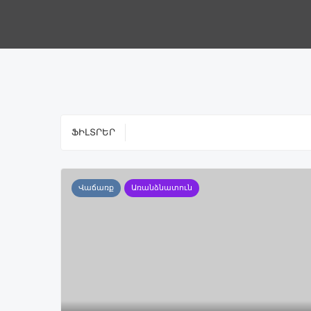
ՖԻԼՏՐԵՐ
Վաճառք
Առանձնատուն